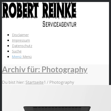
Disclaimer
Impressum
Datenschutz
Suche
Menü
Menü
Archiv für: Photography
Du bist hier:
Startseite
1
/
Photography