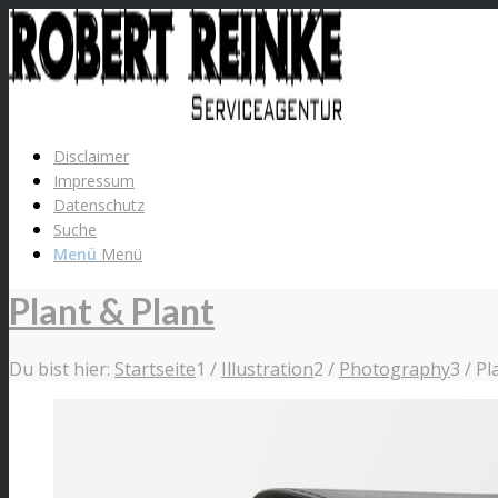
Disclaimer
Impressum
Datenschutz
Suche
Menü
Menü
Plant & Plant
Du bist hier:
Startseite
1
/
Illustration
2
/
Photography
3
/
Pl