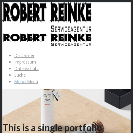
Disclaimer
Impressum
Datenschutz
Suche
Menü
Menü
This is a single portfolio