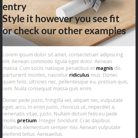
entry
Style it however you see fit
or check our other examples
Lorem ipsum dolor sit amet, consectetuer adipiscing
elit. Aenean commodo ligula eget dolor. Aenean
massa. Cum sociis natoque penatibus et
magnis
dis
parturient montes, nascetur
ridiculus
mus. Donec
quam felis, ultricies nec, pellentesque eu, pretium quis,
sem. Nulla consequat massa quis enim.
Donec pede justo, fringilla vel, aliquet nec, vulputate
eget, arcu. In enim justo, rhoncus ut, imperdiet a,
venenatis vitae, justo. Nullam dictum felis eu pede
mollis
pretium
. Integer tincidunt. Cras dapibus.
Vivamus elementum semper nisi. Aenean vulputate
eleifend tellus. Aeneaellus.