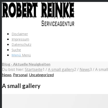
Disclaimer
Impressum
Datenschutz
Suche
Menü
Menü
Blog - Aktuelle Neuigkeiten
Du bist hier:
Startseite
1
/
A small gallery
2
/
News
3
/
A small
News
,
Personal
,
Uncategorized
A small gallery